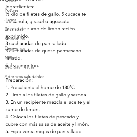
Sopas
Ingredientes:
Postres
½ kilo de filetes de gallo. 5 cucaceite 
Jugos
de canola, girasol o aguacate.
¼ taza de z
umo de limón recién 
Ensaladas
exprimido.
Smoothies
3 cucharadas de pan rallado.
Desayunos
3 cucharadas de queso parmesano 
Niños
rallado.
Sal y pimentón.
Bebidas frescas
Aderezos saludables
Preparación:
1. Precalienta el horno de 180
°
C
2. Limpia los filetes de gallo y sazona.
3. En un recipiente mezcla el aceite y el 
zumo de limón. 
4. Coloca los filetes de pescado y 
cubre con más salsa de aceite y limón.
5. Espolvorea migas de pan rallado 