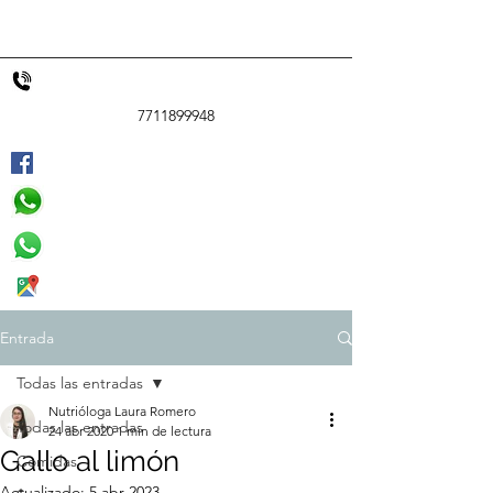
7711899948
Entrada
Todas las entradas
Nutrióloga Laura Romero
Todas las entradas
24 abr 2020
1 min de lectura
Gallo al limón
Comidas
Actualizado:
5 abr 2023