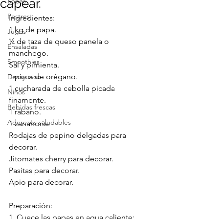
capear.
Sopas
Postres
Ingredientes:
1 kg de papa.
Jugos
¼ de taza de queso panela o 
Ensaladas
manchego.
Smoothies
Sal y pimienta.
1 pizca de orégano.
Desayunos
1 cucharada de cebolla picada 
Niños
finamente.
Bebidas frescas
1 rábano.
Aderezos saludables
1 zanahoria.
Rodajas de pepino delgadas para 
decorar.
Jitomates cherry para decorar.
Pasitas para decorar.
Apio para decorar.
Preparación:
1. Cuece las papas en agua caliente; 