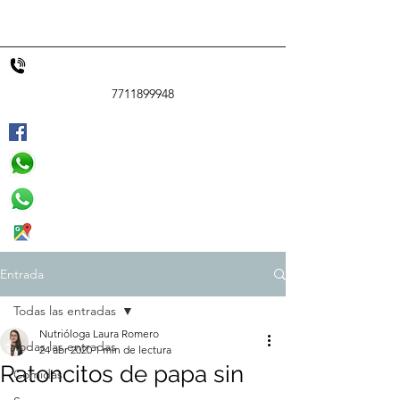
7711899948
Entrada
Todas las entradas
Nutrióloga Laura Romero
Todas las entradas
24 abr 2020
1 min de lectura
Ratoncitos de papa sin
Comidas