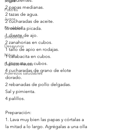
Ingredientes:
Sopas
2 papas medianas.
Postres
2 tazas de agua.
Jugos
2 cucharadas de aceite.
Ensaladas
½ cebolla picada.
1 diente de ajo.
Smoothies
2 zanahorias en cubos.
Desayunos
1 tallo de apio en rodajas.
Niños
1 calabacita en cubos.
1 jitomate en cubos.
Bebidas frescas
4 cucharadas de grano de elote 
Aderezos saludables
dorado.
2 rebanadas de pollo delgadas.
Sal y pimienta.
4 palillos.
Preparación:
1. Lava muy bien las papas y córtalas a 
la mitad a lo largo. Agrégalas a una olla 