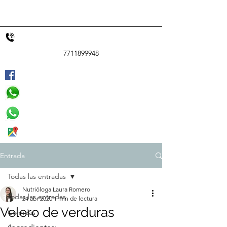
7711899948
Entrada
Todas las entradas
Nutrióloga Laura Romero
Todas las entradas
24 abr 2020
1 min de lectura
Velero de verduras
Comidas